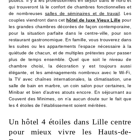
publics. Il y a les professionnels en séjour dans le nord et
SÉMINAIRES
qui trouveront là le confort de chambres fonctionnelles et
PHOTOS
de nombreuses
salles de séminaires et de travail
. Les
couples viendront dans cet
hôtel de luxe Vieux Lille
pour
OFFRES & ACTUS
les grandes chambres décorées de façon contemporaine,
AUTOUR DE L'HÔTEL
pour la situation parfaite dans le centre-ville, pour son
CONTACT & ACCÈS
restaurant gastronomique. En famille, vous trouverez dans
les suites ou les appartements l’espace nécessaire à la
quiétude de chacun, et de multiples prétextes pour passer
plus de temps ensemble. Quel que soit le niveau de
chambre choisi, la décoration y est toujours aussi
élégante, et les aménagements nombreux avec le Wi-Fi,
la TV avec chaînes internationales, la climatisation, une
salle de bain en marbre, un coin salon pour certaines, le
Minibar et bien d’autres atouts encore. En séjournant au
Couvent des Minimes, on n’a aucun doute sur le fait que
les 4 étoiles de l’établissement soient méritées.
Un hôtel 4 étoiles dans Lille centre
pour mieux vivre les Hauts-de-