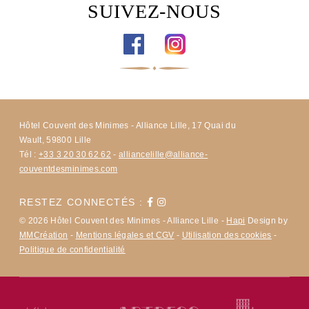
SUIVEZ-NOUS
Hôtel Couvent des Minimes - Alliance Lille, 17 Quai du
Wault, 59800 Lille
Tél :
+33 3 20 30 62 62
-
alliancelille@alliance-
couventdesminimes.com
RESTEZ CONNECTÉS :
© 2026 Hôtel Couvent des Minimes - Alliance Lille -
Hapi
Design by
MMCréation
-
Mentions légales et CGV
-
Utilisation des cookies
-
Politique de confidentialité