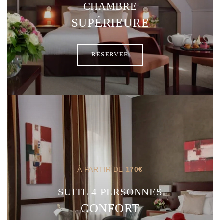
CHAMBRE
SUPÉRIEURE
RÉSERVER
À PARTIR DE
170
€
SUITE 4 PERSONNES
CONFORT