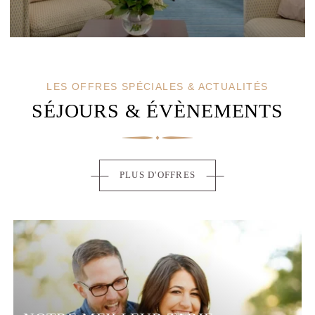
RESTAURANT & BAR
SERVICES
SÉMINAIRES
PHOTOS
LES OFFRES SPÉCIALES & ACTUALITÉS
OFFRES & ACTUS
SÉJOURS & ÉVÈNEMENTS
AUTOUR DE L'HÔTEL
CONTACT & ACCÈS
PLUS D'OFFRES