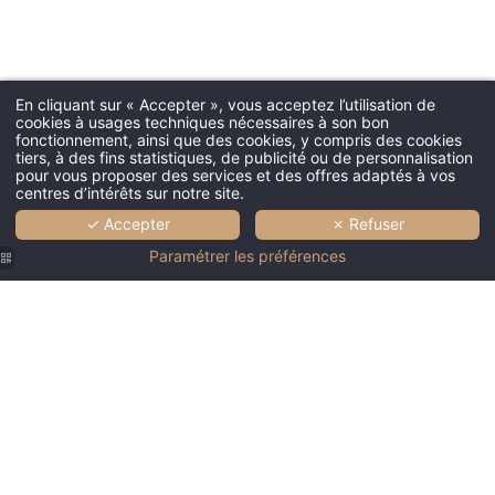
En cliquant sur « Accepter », vous acceptez l’utilisation de
cookies à usages techniques nécessaires à son bon
fonctionnement, ainsi que des cookies, y compris des cookies
tiers, à des fins statistiques, de publicité ou de personnalisation
pour vous proposer des services et des offres adaptés à vos
centres d’intérêts sur notre site.
✓ Accepter
✗ Refuser
Paramétrer les préférences
Couvent
Couvent
Couvent
Couvent
Couvent
des
des
des
des
des
Minimes |
Minimes |
Minimes |
Minimes |
Minimes |
Lobby
Lobby
Lobby
Patio
Chambre