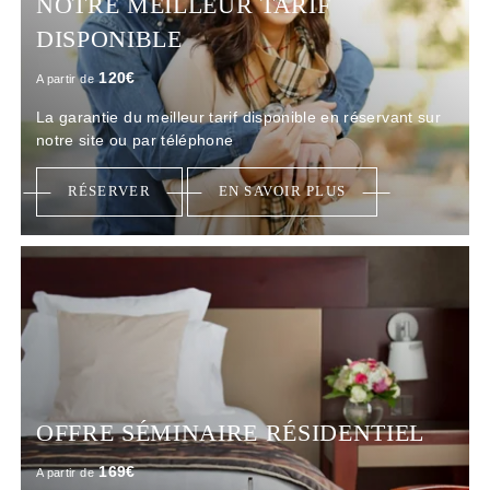
NOTRE MEILLEUR TARIF
DISPONIBLE
120
€
A partir de
La garantie du meilleur tarif disponible en réservant sur
notre site ou par téléphone
RÉSERVER
EN SAVOIR PLUS
OFFRE SÉMINAIRE RÉSIDENTIEL
169
€
A partir de