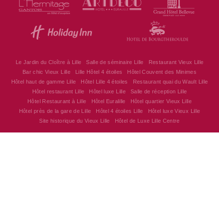
Le Jardin du Cloître à Lille
Salle de séminaire Lille
Restaurant Vieux Lille
Bar chic Vieux Lille
Lille Hôtel 4 étoiles
Hôtel Couvent des Minimes
Hôtel haut de gamme Lille
Hôtel Lille 4 étoiles
Restaurant quai du Wault Lille
Hôtel restaurant Lille
Hôtel luxe Lille
Salle de réception Lille
Hôtel Restaurant à Lille
Hôtel Euralille
Hôtel quartier Vieux Lille
Hôtel près de la gare de Lille
Hôtel 4 étoiles Lille
Hôtel luxe Vieux Lille
Site historique du Vieux Lille
Hôtel de Luxe Lille Centre