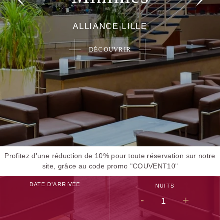
ALLIANCE LILLE
DÉCOUVRIR
Profitez d'une réduction de 10% pour toute réservation sur notre
site, grâce au code promo "COUVENT10"
DATE D'ARRIVÉE
NUITS
-
+